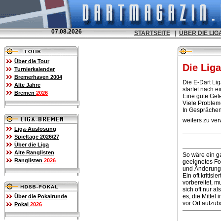
07.08.2026
STARTSEITE
|
ÜBER DIE LIG
Über die Tour
Die Lig
Turnierkalender
Bremerhaven 2004
Die E-Dart Li
Alte Jahre
startet nach e
Bremen
2026
Eine gute Gel
Viele Problem
In Gesprächen 
weiters zu ver
Liga-Auslosung
Spieltage 2026/27
Über die Liga
Alte Ranglisten
So wäre ein ga
Ranglisten
2026
geeignetes Fo
und Änderunge
Ein oft kritis
vorbereitet, 
sich oft nur a
es, die Mittel
Über die Pokalrunde
vor Ort aufzu
Pokal
2026