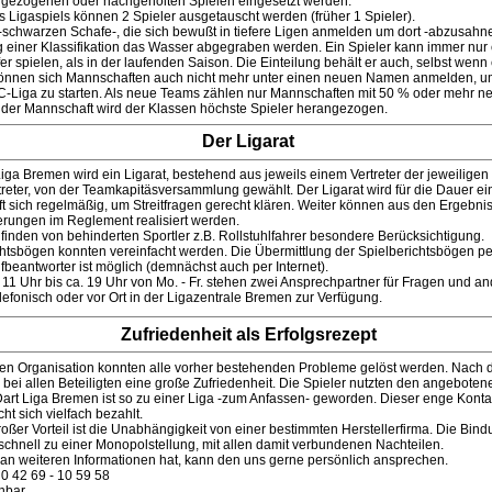
orgezogenen oder nachgeholten Spielen eingesetzt werden.
 Ligaspiels können 2 Spieler ausgetauscht werden (früher 1 Spieler).
schwarzen Schafe-, die sich bewußt in tiefere Ligen anmelden um dort -abzusahne
g einer Klassifikation das Wasser abgegraben werden. Ein Spieler kann immer nur
fer spielen, als in der laufenden Saison. Die Einteilung behält er auch, selbst wenn
können sich Mannschaften auch nicht mehr unter einen neuen Namen anmelden, u
 C-Liga zu starten. Als neue Teams zählen nur Mannschaften mit 50 % oder mehr n
g der Mannschaft wird der Klassen höchste Spieler herangezogen.
Der
Ligarat
Liga Bremen wird ein Ligarat, bestehend aus jeweils einem Vertreter der jeweilige
treter, von der Teamkapitäsversammlung gewählt. Der Ligarat wird für die Dauer ei
ifft sich regelmäßig, um Streitfragen gerecht klären. Weiter können aus den Ergebn
erungen im Reglement realisiert werden.
finden von behinderten Sportler z.B. Rollstuhlfahrer besondere Berücksichtigung.
chtsbögen konnten vereinfacht werden. Die Übermittlung der Spielberichtsbögen p
fbeantworter ist möglich (demnächst auch per Internet).
n 11 Uhr bis ca. 19 Uhr von Mo. - Fr. stehen zwei Ansprechpartner für Fragen und 
elefonisch oder vor Ort in der Ligazentrale Bremen zur Verfügung.
Zufriedenheit als Erfolgsrezept
uen Organisation konnten alle vorher bestehenden Probleme gelöst werden. Nach 
h bei allen Beteiligten eine große Zufriedenheit. Die Spieler nutzten den angeboten
Dart Liga Bremen ist so zu einer Liga -zum Anfassen- geworden. Dieser enge Konta
t sich vielfach bezahlt.
roßer Vorteil ist die Unabhängigkeit von einer bestimmten Herstellerfirma. Die Bin
 schnell zu einer Monopolstellung, mit allen damit verbundenen Nachteilen.
 an weiteren Informationen hat, kann den uns gerne persönlich ansprechen.
: 0 42 69 - 10 59 58
hbar.