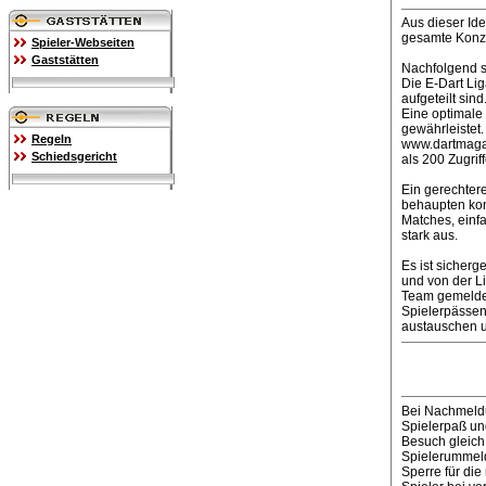
Aus dieser Ide
gesamte Konze
Spieler-Webseiten
Gaststätten
Nachfolgend si
Die E-Dart Lig
aufgeteilt sin
Eine optimale 
gewährleistet.
Regeln
www.dartmagazi
Schiedsgericht
als 200 Zugrif
Ein gerechter
behaupten konn
Matches, einfa
stark aus.
Es ist sicherg
und von der L
Team gemeldet
Spielerpässen
austauschen u
Bei Nachmeldu
Spielerpaß und
Besuch gleich
Spielerummeld
Sperre für die