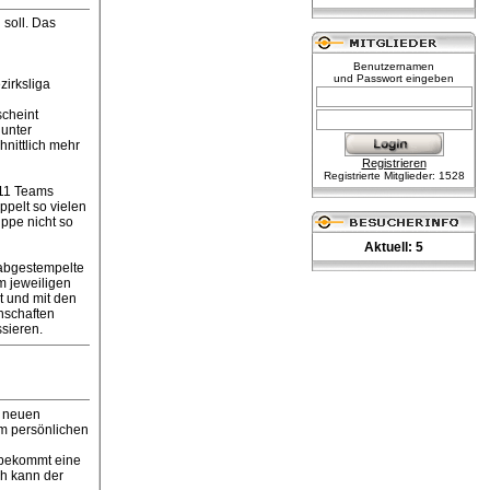
 soll. Das
Benutzernamen
und Passwort eingeben
zirksliga
scheint
 unter
hnittlich mehr
Registrieren
Registrierte Mitglieder: 1528
 11 Teams
ppelt so vielen
uppe nicht so
Aktuell: 5
 abgestempelte
m jeweiligen
t und mit den
nschaften
sieren.
n neuen
em persönlichen
 bekommt eine
ch kann der