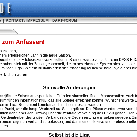
A
|
KONTAKT / IMPRESSUM
|
DART-FORUM
a zum Anfassen!
ga Bremen,
inem erfolgreichen Jahr in die neue Saison.
egenheit das Erfolgsrezept vorzustellen.In Bremen wurde viele Jahre im DASB E-Dar
e haben sich mit der Zeit angesammelt, die im bestehenden System nicht zu lösen
mit den Liga-Spielern kristallisierten sich Änderungswünsche heraus, die aber ni
wirklichen waren.
Sinnvolle Änderungen
nzjährige Saison aus sportlichen Gründen sinnvoller für die Mannschaften. Auch fe
rum für den Informationsfluß, das alle Spieler erreichen konnte. Wünschenswerte
n im Liga-Reglement konnten auch nicht umgesetzt werden.
ierter Punkt, war die lange Wartezeit auf Spielerpässe. Die Pässe wurden zwar vom L
mußten dann aber den Umweg über die zentrale Verwaltung des DSAB gehen. Der S
ls Geldeintreiber des großen Verbandes, die Gegenleistung war selten gegeben. Sin
 in einem eigenen Verband zu belassen, und damit eine effektive und professionell
bauen.
Selbst ist die Liga