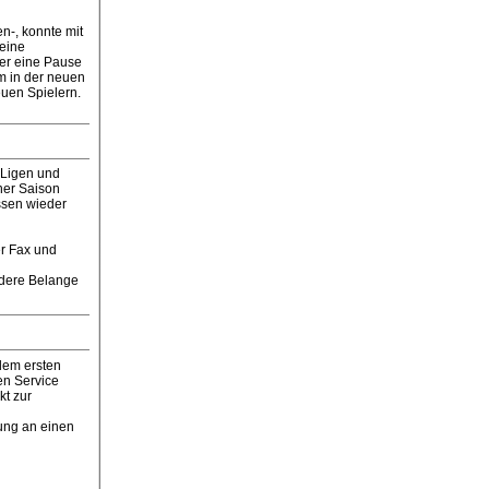
n-, konnte mit
 eine
 er eine Pause
m in der neuen
euen Spielern.
n Ligen und
ner Saison
issen wieder
er Fax und
andere Belange
dem ersten
en Service
kt zur
dung an einen