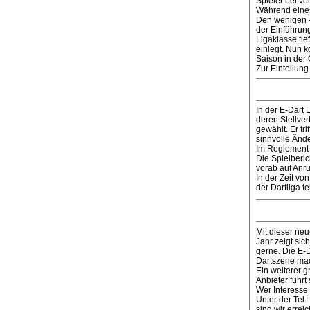
Spieler bei v
Während eines
Den wenigen -
der Einführun
Ligaklasse tie
einlegt. Nun 
Saison in der
Zur Einteilun
In der E-Dart 
deren Stellver
gewählt. Er tr
sinnvolle Änd
Im Reglement 
Die Spielberi
vorab auf Anru
In der Zeit vo
der Dartliga t
Mit dieser ne
Jahr zeigt sic
gerne. Die E-
Dartszene mach
Ein weiterer g
Anbieter führt
Wer Interesse
Unter der Tel.
sind wir erreic