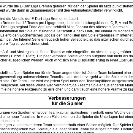
e wurde die E-Dart Liga Bremen geboren, für den der Spieler im Mittelpunkt stehen
pt wurde dann in Zusammenarbeit mit den Automatenaufsteller verwirklicht.
nd die Vorteile der E-Dart Liga Bremen erläutert.
a Bremen hat 12 Teams pro Ligagruppe, die in die Leistungsklassen C, B, A und Be
d. Die Liga beginnt Ende April und schließt Mitte Februar des nächsten Jahres ab.
Information der Spieler ist über die Zeitschrift -Check Dart-, die einmal im Monat er
 Es erfolgen wöchentliches Update der Ranglisten und Spielergebnisse im Internet
n.de. Die Internet Seite erfreut sich hoher Beliebtheit, so daß inzwischen durchsc
fe pro Tag zu verzeichnen sind.
er Auf- und Abstiegsmodi für die Teams wurde eingeführt, da sich diese gegenüber
ten (1. bzw. 2. Platz). Ein paar verpatzte Spiele können aufgrund von mehr als do
cher ausgeglichen werden. Auch wirkt sich eine Disqualifizierung in einer 12er Gr
estellt, daß ein Spieler nur für ein Team angemeldet ist. Jedes Team bekommt eine
igaverwaltung unterschriebene Teamliste, aus der hervorgeht welche Spieler in de
 sind. Die Team Liste wird vor jedem Spiel unter den Teamkapitänen ausgetausch
 verglichen. Auf diese Weise wird verhindert, daß Teams Spieler aus anderen Man
m eine höhere Plazierung zu erreichen und damit auch eine höhere Prämie zu kas
Verbesserungen
für die Spieler
ngen von Spielern erhält der Teamkapitän spätestens innerhalb einer Woche de
 eine neue Teamliste. In vielen Fällen können die Spieler die Unterlagen bei ein
 mitnehmen.
ungen zu einem anderen Team sind innerhalb einer Saison möglich. Der Spieler
 nächst möglichen zwei Spiele, die auf der neuen Teamliste aufgeführt sind. Dadur