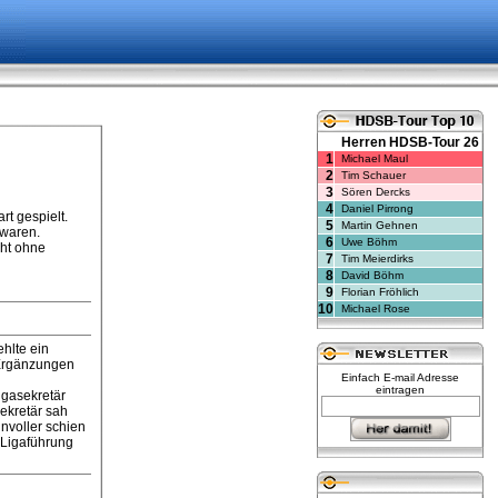
Herren HDSB-Tour 26
1
Michael Maul
2
Tim Schauer
3
Sören Dercks
4
Daniel Pirrong
t gespielt.
5
Martin Gehnen
 waren.
6
Uwe Böhm
cht ohne
7
Tim Meierdirks
8
David Böhm
9
Florian Fröhlich
10
Michael Rose
hlte ein
 Ergänzungen
Einfach E-mail Adresse
eintragen
igasekretär
ekretär sah
nvoller schien
e Ligaführung